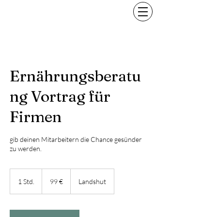
Ernährungsberatu
ng Vortrag für
Firmen
gib deinen Mitarbeitern die Chance gesünder
zu werden.
99
Euro
1 Std.
1
99 €
Landshut
S
t
d