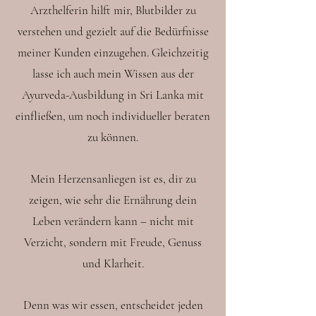
Arzthelferin hilft mir, Blutbilder zu
verstehen und gezielt auf die Bedürfnisse
meiner Kunden einzugehen. Gleichzeitig
lasse ich auch mein Wissen aus der
Ayurveda-Ausbildung in Sri Lanka mit
einfließen, um noch individueller beraten
zu können.
Mein Herzensanliegen ist es, dir zu
zeigen, wie sehr die Ernährung dein
Leben verändern kann – nicht mit
Verzicht, sondern mit Freude, Genuss
und Klarheit.
Denn was wir essen, entscheidet jeden