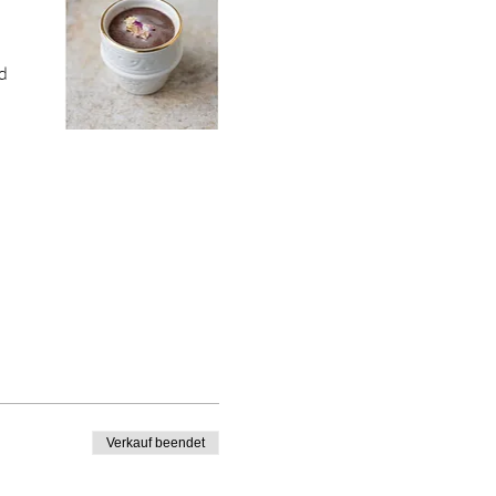
d 
Verkauf beendet