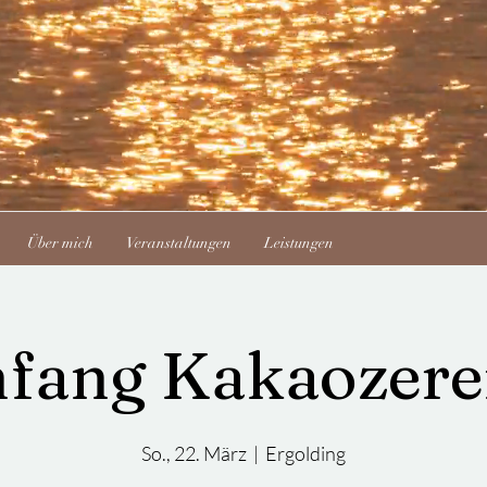
Über mich
Veranstaltungen
Leistungen
fang Kakaozer
So., 22. März
  |  
Ergolding