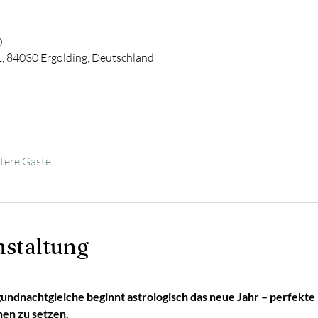
0
1, 84030 Ergolding, Deutschland
tere Gäste
nstaltung
undnachtgleiche beginnt astrologisch das neue Jahr – perfekte 
nen zu setzen.